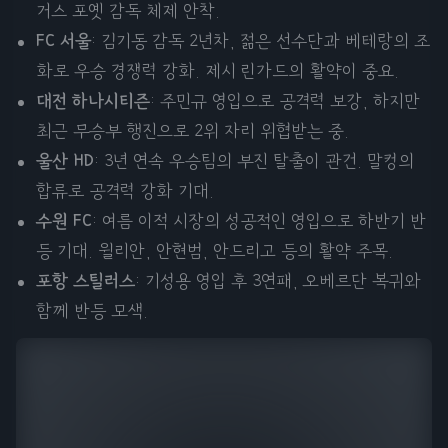
거스 포옛 감독 체제 안착.
FC 서울
: 김기동 감독 2년차, 젊은 선수단과 베테랑의 조
화로 우승 경쟁력 강화. 제시 린가드의 활약이 중요.
대전 하나시티즌
: 주민규 영입으로 공격력 보강, 하지만
최근 무승부 행진으로 2위 자리 위협받는 중.
울산 HD
: 3년 연속 우승팀의 부진 탈출이 관건. 말컹의
합류로 공격력 강화 기대.
수원 FC
: 여름 이적 시장의 성공적인 영입으로 하반기 반
등 기대. 윌리안, 안현범, 안드리고 등의 활약 주목.
포항 스틸러스
: 기성용 영입 후 3연패, 오베르단 복귀와
함께 반등 모색.