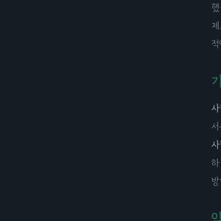
했
제
적
사
서
사
하
방