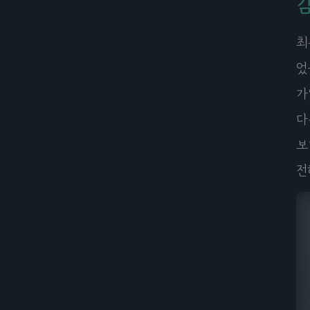
감
최
었
가
다
보
전