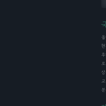
국
올
현
후
로
상
교
분