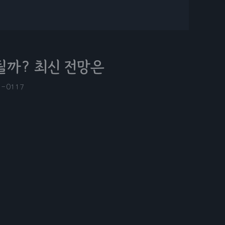
될까? 최신 전망은
7-01
17