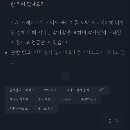
한 적이 있나요?
* A: 즈베레프가 시너의 플레이를 노박 조코비치에 비유
한 것에 대해 시너는 감사함을 표하며 각자만의 스타일
이 있다고 언급한 바 있습니다.
관련 링크:
ATP 공식 웹사이트
|
플래시스코어 테니스 결
과
알렉산더 즈베레프
야닉 시너
테니스 경기 결과
ATP
테니스 라이벌
호주오픈
US오픈
롤랑가로스
ATP 파이널스
테니스 분석
0
0