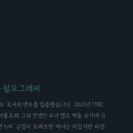
운 필모그래피
'로서의 면모를 입증했습니다. 2023년 JTBC
이홍조와 그의 전생인 무녀 앵초 역을 오가며 극
2년 tvN '군검사 도베르만'에서는 차갑지만 따뜻