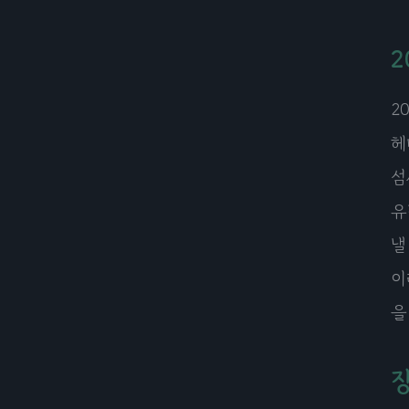
2
2
헤
섬
유
낼
이
을
장