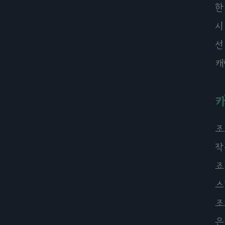
한
시
선
캐
조
작
죠
스
조
은