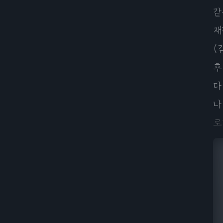
같
재
(
후
다
나
로