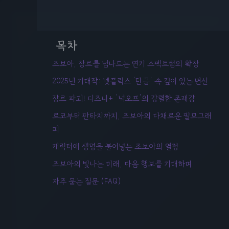
목차
조보아, 장르를 넘나드는 연기 스펙트럼의 확장
2025년 기대작: 넷플릭스 '탄금' 속 깊이 있는 변신
장르 파괴! 디즈니+ '넉오프'의 강렬한 존재감
로코부터 판타지까지, 조보아의 다채로운 필모그래
피
캐릭터에 생명을 불어넣는 조보아의 열정
조보아의 빛나는 미래, 다음 행보를 기대하며
자주 묻는 질문 (FAQ)