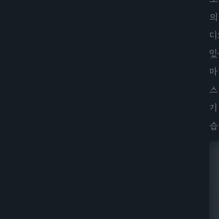
의
디
있
마
스
기
습