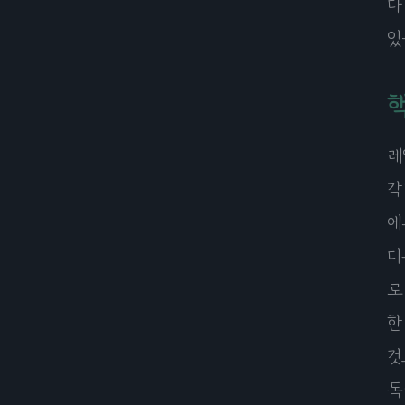
다
있
핵
레
각
에
디
로
한
것
독