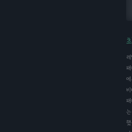
레
패
에
비
패
는
했