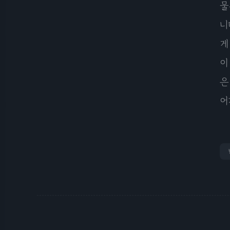
물
니
게
이
은
어