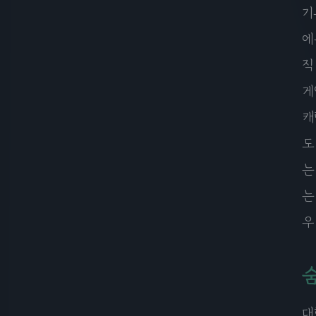
기
에
직
게
캐
도
는
는
우
대