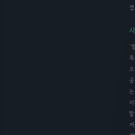
겠
'
특
으
공
는
지
할
까