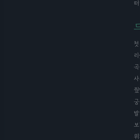
떠
드
첫
리
곡
사
줬
궁
발
보
위