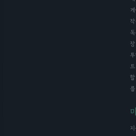
게
작
독
장
투
트
할
를
마
지