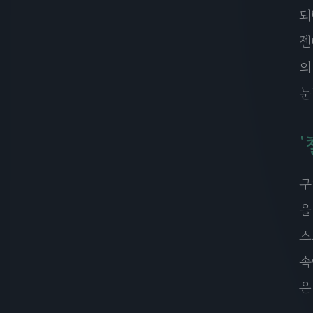
되
젠
의
눈
구
을
스
속
은