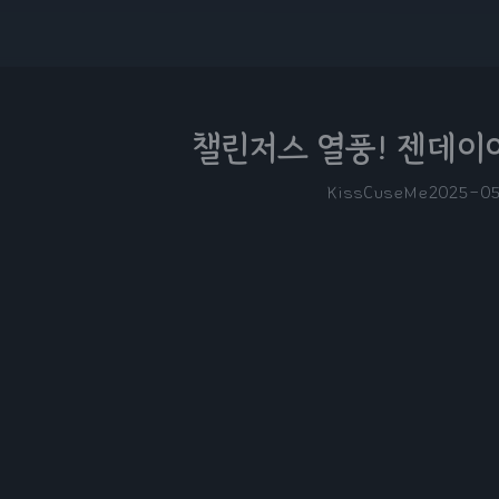
챌린저스 열풍! 젠데이
KissCuseMe
2025-0