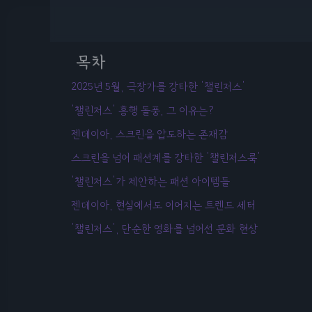
목차
2025년 5월, 극장가를 강타한 '챌린저스'
'챌린저스' 흥행 돌풍, 그 이유는?
젠데이아, 스크린을 압도하는 존재감
스크린을 넘어 패션계를 강타한 '챌린저스룩'
'챌린저스'가 제안하는 패션 아이템들
젠데이아, 현실에서도 이어지는 트렌드 세터
'챌린저스', 단순한 영화를 넘어선 문화 현상