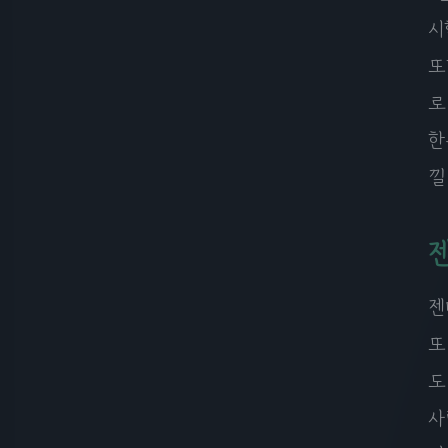
시
또
로
한
낄
젠
또
도
사