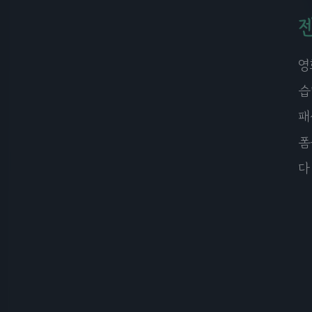
영
습
패
폼
다