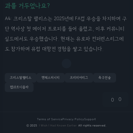
과를 거두었나요?
A4: 크리스탈 팰리스는 2025년에 FA컵 우승을 차지하며 구
단 역사상 첫 메이저 트로피를 들어 올렸고, 이후 커뮤니티
실드에서도 우승했습니다. 현재는 유로파 컨퍼런스리그에
도 참가하며 유럽 대항전 경험을 쌓고 있습니다.
크리스탈팰리스
맨체스터시티
프리미어리그
축구전술
펩과르디올라
0
0
Terms of Service
Privacy Policy
Support
©
2025
I Wish I Had Known Earlier
All rights reserved.