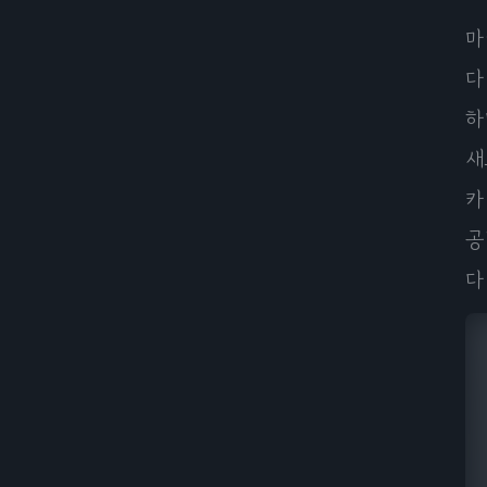
마
다
하
새
카
공
다