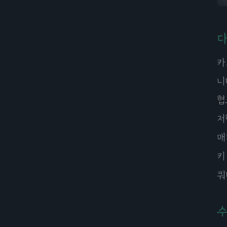
다
카
니
협
저
매
키
쿼
수