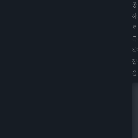
공
하
로
극
직
집
을