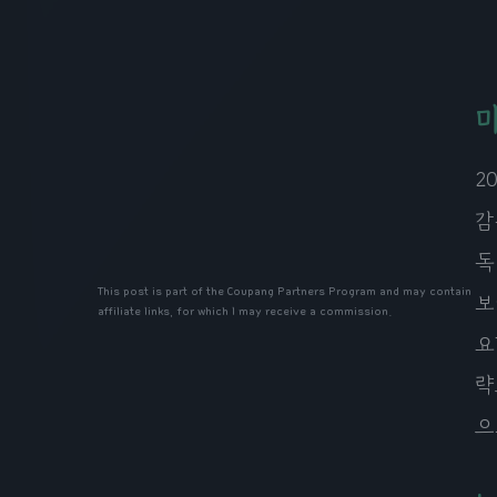
2
감
독
This post is part of the Coupang Partners Program and may contain
보
affiliate links, for which I may receive a commission.
요
략
으