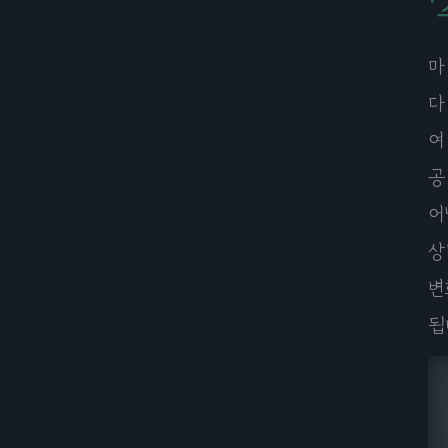
마
다
여
공
어
상
변
됩